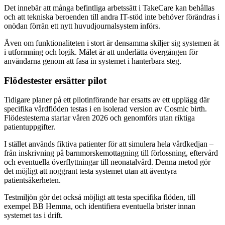
Det innebär att många befintliga arbetssätt i TakeCare kan behållas
och att tekniska beroenden till andra IT-stöd inte behöver förändras i
onödan förrän ett nytt huvudjournalsystem införs.
Även om funktionaliteten i stort är densamma skiljer sig systemen åt
i utformning och logik. Målet är att underlätta övergången för
användarna genom att fasa in systemet i hanterbara steg.
Flödestester ersätter pilot
Tidigare planer på ett pilotinförande har ersatts av ett upplägg där
specifika vårdflöden testas i en isolerad version av Cosmic birth.
Flödestesterna startar våren 2026 och genomförs utan riktiga
patientuppgifter.
I stället används fiktiva patienter för att simulera hela vårdkedjan –
från inskrivning på barnmorskemottagning till förlossning, eftervård
och eventuella överflyttningar till neonatalvård. Denna metod gör
det möjligt att noggrant testa systemet utan att äventyra
patientsäkerheten.
Testmiljön gör det också möjligt att testa specifika flöden, till
exempel BB Hemma, och identifiera eventuella brister innan
systemet tas i drift.