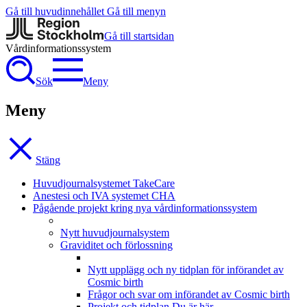
Gå till huvudinnehållet
Gå till menyn
Gå till startsidan
Vårdinformationssystem
Sök
Meny
Meny
Stäng
Huvudjournalsystemet TakeCare
Anestesi och IVA systemet CHA
Pågående projekt kring nya vårdinformationssystem
Nytt huvudjournalsystem
Graviditet och förlossning
Nytt upplägg och ny tidplan för införandet av
Cosmic birth
Frågor och svar om införandet av Cosmic birth
Projekt och tidplan
Du är här