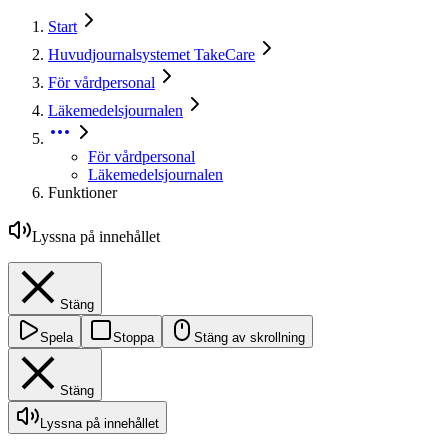
Start
Huvudjournalsystemet TakeCare
För vårdpersonal
Läkemedelsjournalen
För vårdpersonal
Läkemedelsjournalen
Funktioner
Lyssna på innehållet
Stäng
Spela
Stoppa
Stäng av skrollning
Stäng
Lyssna på innehållet