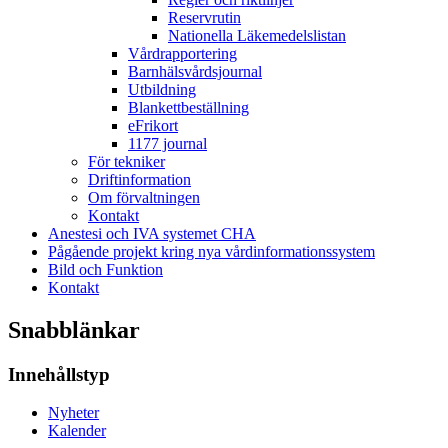
Reservrutin
Nationella Läkemedelslistan
Vårdrapportering
Barnhälsvårdsjournal
Utbildning
Blankettbeställning
eFrikort
1177 journal
För tekniker
Driftinformation
Om förvaltningen
Kontakt
Anestesi och IVA systemet CHA
Pågående projekt kring nya vårdinformationssystem
Bild och Funktion
Kontakt
Snabblänkar
Innehållstyp
Nyheter
Kalender