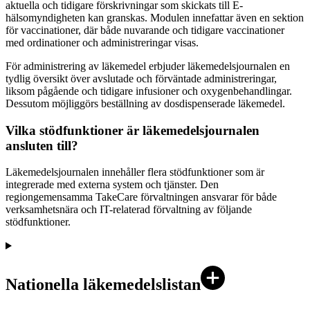
aktuella och tidigare förskrivningar som skickats till E-
hälsomyndigheten kan granskas. Modulen innefattar även en sektion
för vaccinationer, där både nuvarande och tidigare vaccinationer
med ordinationer och administreringar visas.
För administrering av läkemedel erbjuder läkemedelsjournalen en
tydlig översikt över avslutade och förväntade administreringar,
liksom pågående och tidigare infusioner och oxygenbehandlingar.
Dessutom möjliggörs beställning av dosdispenserade läkemedel.
Vilka stödfunktioner är läkemedelsjournalen
ansluten till?
Läkemedelsjournalen innehåller flera stödfunktioner som är
integrerade med externa system och tjänster. Den
regiongemensamma TakeCare förvaltningen ansvarar för både
verksamhetsnära och IT-relaterad förvaltning av följande
stödfunktioner.
Nationella läkemedelslistan