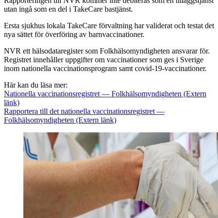
Rapporteringen till NVR kommer inte debiteras som en tilläggstjänst
utan ingå som en del i TakeCare bastjänst.
Ersta sjukhus lokala TakeCare förvaltning har validerat och testat det
nya sättet för överföring av barnvaccinationer.
NVR ett hälsodataregister som Folkhälsomyndigheten ansvarar för.
Registret innehåller uppgifter om vaccinationer som ges i Sverige
inom nationella vaccinationsprogram samt covid-19-vaccinationer.
Här kan du läsa mer:
Nationella vaccinationsregistret — Folkhälsomyndigheten
(Extern
länk)
Rapportera till det nationella vaccinationsregistret —
Folkhälsomyndigheten
(Extern länk)