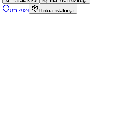
Ja, tillåt alla kakor
Nej, tillåt bara nödvändiga
Om kakor
Hantera inställningar